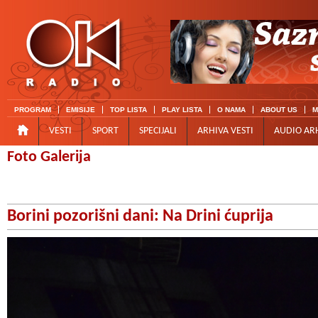
PROGRAM
EMISIJE
TOP LISTA
PLAY LISTA
O NAMA
ABOUT US
M
VESTI
SPORT
SPECIJALI
ARHIVA VESTI
AUDIO AR
Foto Galerija
Borini pozorišni dani: Na Drini ćuprija