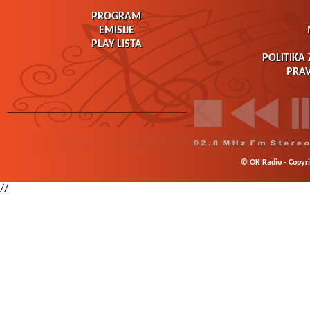
PROGRAM
EMISIJE
PLAY LISTA
POLITIKA 
PRAV
© OK Radio - Copyrig
//