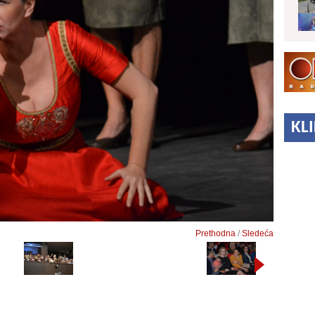
KL
Prethodna
/
Sledeća