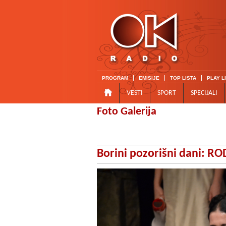
PROGRAM
EMISIJE
TOP LISTA
PLAY L
VESTI
SPORT
SPECIJALI
Foto Galerija
Borini pozorišni dani: R