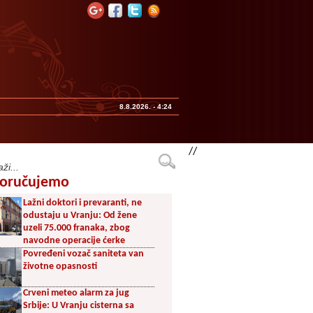
8.8.2026. - 4:24
//
oručujemo
Lažni doktori i prevaranti, ne
odustaju u Vranju: Od žene
uzeli 75.000 franaka, zbog
navodne operacije ćerke
Povređeni vozač saniteta van
životne opasnosti
Crveni meteo alarm za jug
Srbije: U Vranju cisterna sa