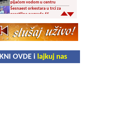
pijaćom vodom u centru
Šesnaest orkestara u trci za
prestižne nagrade 65.
Dragačevskog sabora trubača:
Bez Vranjanaca u
takmičarskom delu
Akcija dobrovoljnog davanja
krvi PU Vranje na Besnoj Kobili
KUD Vrelac u Vranjskoj Banji
IKNI OVDE i
lajkuj nas
domaćin Međunarodnog
festivala folklora
Za poljoprivrednike 5,8 miliona
dinara iz budžeta Vranja
Svetska nedelja dojenja –
Dojenje najbolji početak
života. Osnažimo ono što je
provereno najbolje
Akcija dobrovoljnog davanja
krvi u četvrtak u Vranju
Ukrao novac iz crkve: Policija
brzo reagovala