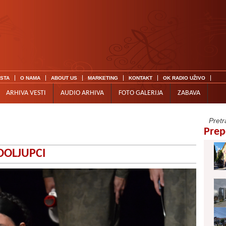
ISTA
O NAMA
ABOUT US
MARKETING
KONTAKT
OK RADIO UŽIVO
ARHIVA VESTI
AUDIO ARHIVA
FOTO GALERIJA
ZABAVA
Prep
ODOLJUPCI