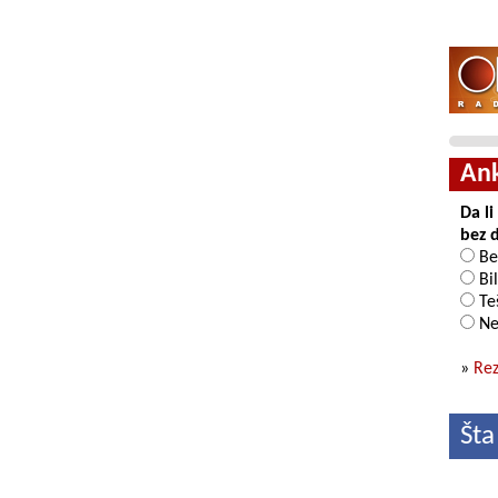
An
Da l
bez 
Be
Bil
Teš
Ne
»
Rez
Šta