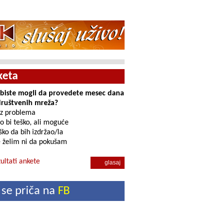
keta
i biste mogli da provedete mesec dana
društvenih mreža?
z problema
o bi teško, ali moguće
ko da bih izdržao/la
 želim ni da pokušam
ultati ankete
 se priča na
FB