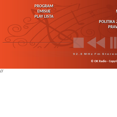
PROGRAM
EMISIJE
PLAY LISTA
POLITIKA 
PRAV
© OK Radio - Copyrig
//