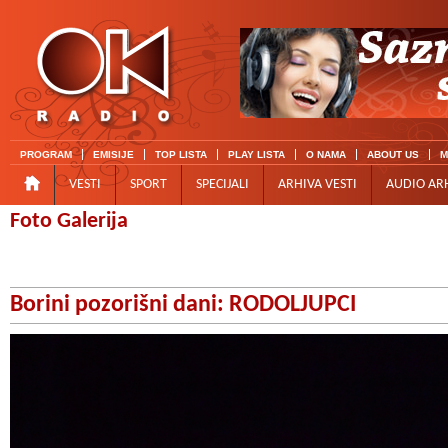
PROGRAM
EMISIJE
TOP LISTA
PLAY LISTA
O NAMA
ABOUT US
M
VESTI
SPORT
SPECIJALI
ARHIVA VESTI
AUDIO AR
Foto Galerija
Borini pozorišni dani: RODOLJUPCI