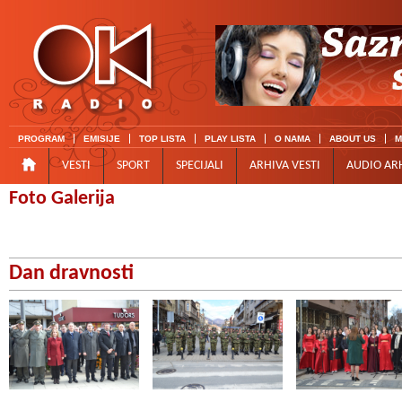
PROGRAM
EMISIJE
TOP LISTA
PLAY LISTA
O NAMA
ABOUT US
M
VESTI
SPORT
SPECIJALI
ARHIVA VESTI
AUDIO AR
Foto Galerija
Dan dravnosti