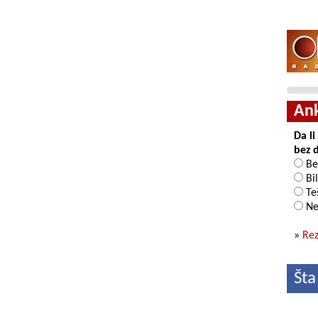
An
Da l
bez 
Be
Bil
Teš
Ne
»
Rez
Šta