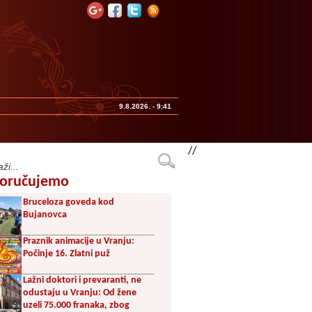
9.8.2026. - 9:41
//
oručujemo
Bruceloza goveda kod
Bujanovca
Praznik animacije u Vranju:
Počinje 16. Zlatni puž
Lažni doktori i prevaranti, ne
odustaju u Vranju: Od žene
uzeli 75.000 franaka, zbog