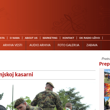
ISTA
O NAMA
ABOUT US
MARKETING
KONTAKT
OK RADIO UŽIVO
ARHIVA VESTI
AUDIO ARHIVA
FOTO GALERIJA
ZABAVA
Prep
njskoj kasarni