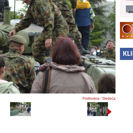
KL
Prethodna
/
Sledeća