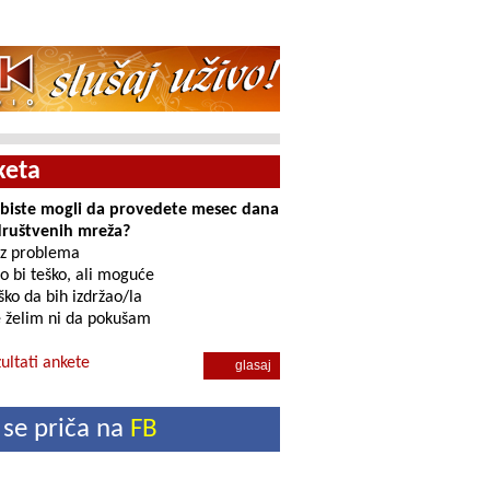
provereno najbolje
keta
i biste mogli da provedete mesec dana
društvenih mreža?
z problema
o bi teško, ali moguće
ko da bih izdržao/la
 želim ni da pokušam
ultati ankete
 se priča na
FB