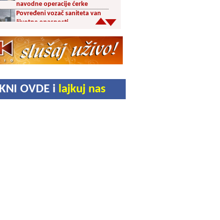
navodne operacije ćerke
Povređeni vozač saniteta van
životne opasnosti
Crveni meteo alarm za jug
Srbije: U Vranju cisterna sa
pijaćom vodom u centru
Šesnaest orkestara u trci za
prestižne nagrade 65.
Dragačevskog sabora trubača:
IKNI OVDE i
lajkuj nas
Bez Vranjanaca u
takmičarskom delu
Akcija dobrovoljnog davanja
krvi PU Vranje na Besnoj Kobili
KUD Vrelac u Vranjskoj Banji
domaćin Međunarodnog
festivala folklora
Za poljoprivrednike 5,8 miliona
dinara iz budžeta Vranja
Svetska nedelja dojenja –
Dojenje najbolji početak
života. Osnažimo ono što je