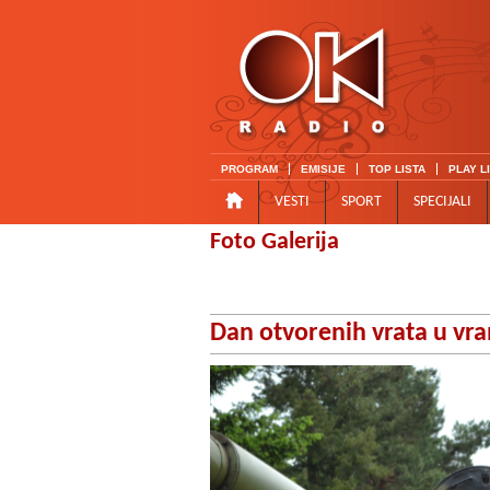
PROGRAM
EMISIJE
TOP LISTA
PLAY L
VESTI
SPORT
SPECIJALI
Foto Galerija
Dan otvorenih vrata u vra