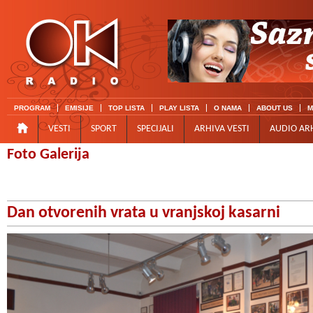
PROGRAM
EMISIJE
TOP LISTA
PLAY LISTA
O NAMA
ABOUT US
M
VESTI
SPORT
SPECIJALI
ARHIVA VESTI
AUDIO AR
Foto Galerija
Dan otvorenih vrata u vranjskoj kasarni