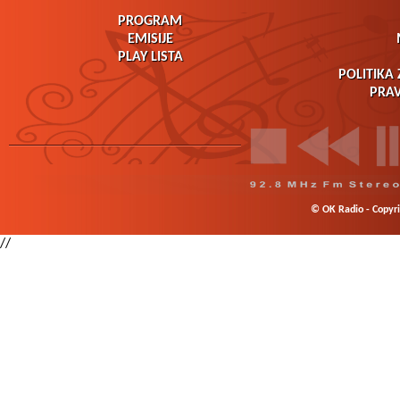
PROGRAM
EMISIJE
PLAY LISTA
POLITIKA 
PRAV
© OK Radio - Copyrig
//