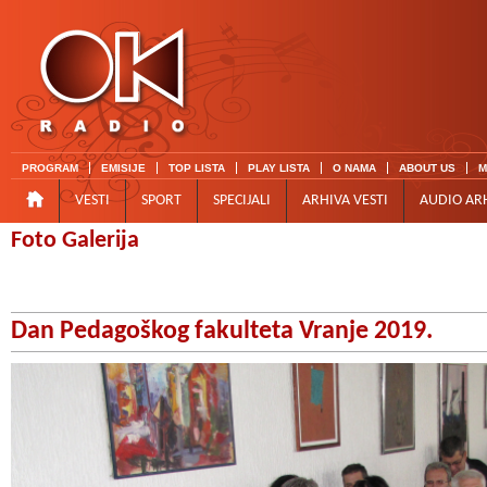
PROGRAM
EMISIJE
TOP LISTA
PLAY LISTA
O NAMA
ABOUT US
M
VESTI
SPORT
SPECIJALI
ARHIVA VESTI
AUDIO AR
Foto Galerija
Dan Pedagoškog fakulteta Vranje 2019.