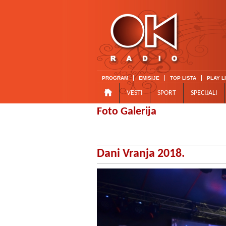
PROGRAM
EMISIJE
TOP LISTA
PLAY L
VESTI
SPORT
SPECIJALI
Foto Galerija
Dani Vranja 2018.