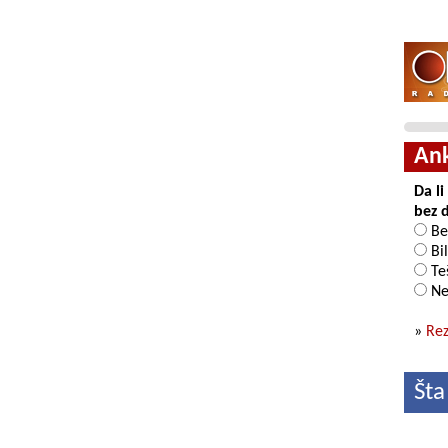
An
Da l
bez 
Be
Bil
Teš
Ne
»
Rez
Šta