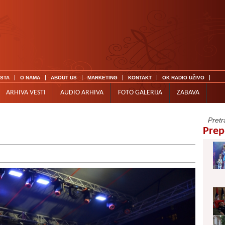
ISTA
O NAMA
ABOUT US
MARKETING
KONTAKT
OK RADIO UŽIVO
ARHIVA VESTI
AUDIO ARHIVA
FOTO GALERIJA
ZABAVA
Prep