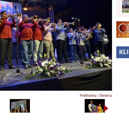
KL
Prethodna
/
Sledeća