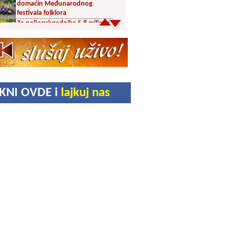
domaćin Međunarodnog
festivala folklora
Za poljoprivrednike 5,8 miliona
dinara iz budžeta Vranja
Svetska nedelja dojenja –
Dojenje najbolji početak
života. Osnažimo ono što je
provereno najbolje
Akcija dobrovoljnog davanja
IKNI OVDE i
lajkuj nas
krvi u četvrtak u Vranju
Ukrao novac iz crkve: Policija
brzo reagovala
Karađorđevići po povratku iz
Grčke posetili manastir Svetog
Stefana u Gornjem Žapskom
kod Vranja (FOTO)
Divlja borovnica “na malo” i do
10 evra
Pravoslavci danas obeležavaju
Blagu Mariju