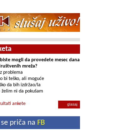
keta
i biste mogli da provedete mesec dana
društvenih mreža?
z problema
o bi teško, ali moguće
ko da bih izdržao/la
 želim ni da pokušam
ultati ankete
 se priča na
FB