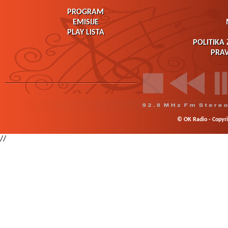
PROGRAM
EMISIJE
PLAY LISTA
POLITIKA 
PRAV
© OK Radio - Copyrig
//