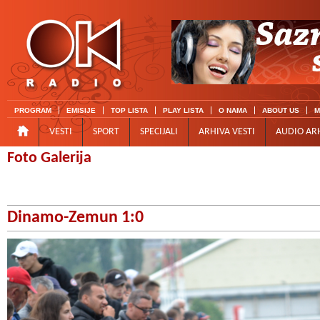
PROGRAM
EMISIJE
TOP LISTA
PLAY LISTA
O NAMA
ABOUT US
M
VESTI
SPORT
SPECIJALI
ARHIVA VESTI
AUDIO AR
Foto Galerija
Dinamo-Zemun 1:0