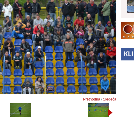
KL
Prethodna
/
Sledeća