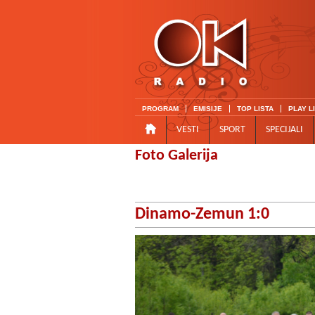
PROGRAM
EMISIJE
TOP LISTA
PLAY L
VESTI
SPORT
SPECIJALI
Foto Galerija
Dinamo-Zemun 1:0