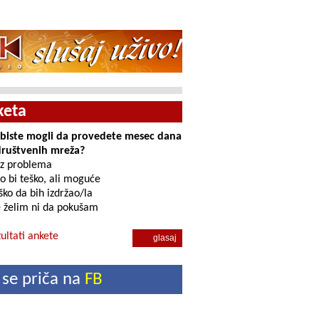
keta
i biste mogli da provedete mesec dana
društvenih mreža?
z problema
o bi teško, ali moguće
ko da bih izdržao/la
 želim ni da pokušam
ultati ankete
 se priča na
FB