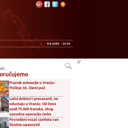
8.8.2026. - 14:10
//
oručujemo
Praznik animacije u Vranju:
Počinje 16. Zlatni puž
Lažni doktori i prevaranti, ne
odustaju u Vranju: Od žene
uzeli 75.000 franaka, zbog
navodne operacije ćerke
Povređeni vozač saniteta van
životne opasnosti