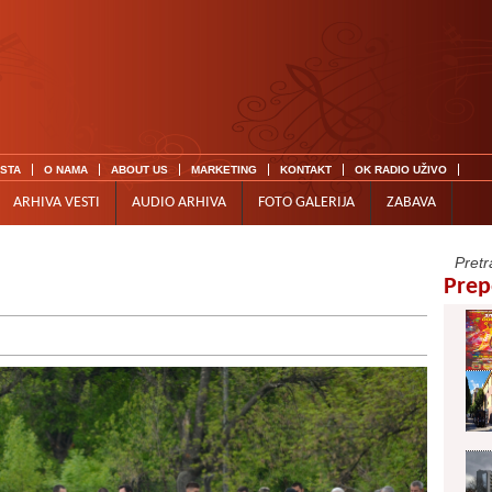
ISTA
O NAMA
ABOUT US
MARKETING
KONTAKT
OK RADIO UŽIVO
ARHIVA VESTI
AUDIO ARHIVA
FOTO GALERIJA
ZABAVA
Prep