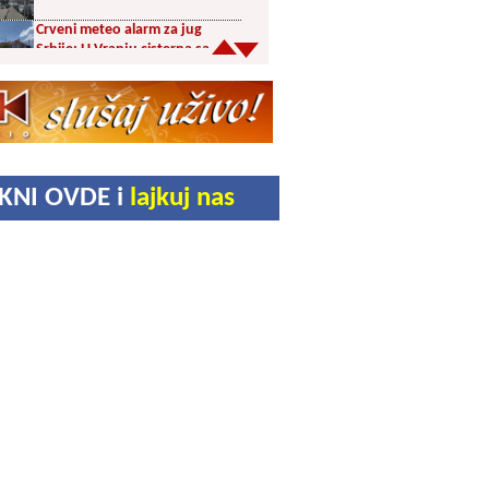
Crveni meteo alarm za jug
Srbije: U Vranju cisterna sa
pijaćom vodom u centru
Šesnaest orkestara u trci za
prestižne nagrade 65.
Dragačevskog sabora trubača:
Bez Vranjanaca u
takmičarskom delu
Akcija dobrovoljnog davanja
IKNI OVDE i
lajkuj nas
krvi PU Vranje na Besnoj Kobili
KUD Vrelac u Vranjskoj Banji
domaćin Međunarodnog
festivala folklora
Za poljoprivrednike 5,8 miliona
dinara iz budžeta Vranja
Svetska nedelja dojenja –
Dojenje najbolji početak
života. Osnažimo ono što je
provereno najbolje
Akcija dobrovoljnog davanja
krvi u četvrtak u Vranju