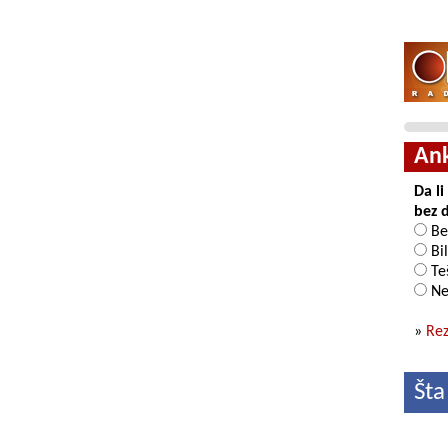
An
Da l
bez 
Be
Bil
Teš
Ne
»
Rez
Šta