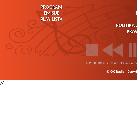
PROGRAM
EMISIJE
PLAY LISTA
POLITIKA 
PRAV
© OK Radio - Copyrig
//