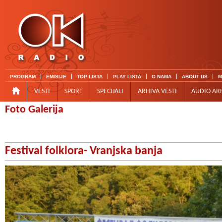
PROGRAM
EMISIJE
TOP LISTA
PLAY LISTA
O NAMA
ABOUT US
M
VESTI
SPORT
SPECIJALI
ARHIVA VESTI
AUDIO AR
Foto Galerija
Festival folklora- Vranjska banja