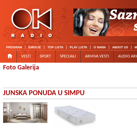
PROGRAM
EMISIJE
TOP LISTA
PLAY LISTA
O NAMA
ABOUT US
M
VESTI
SPORT
SPECIJALI
ARHIVA VESTI
AUDIO AR
Foto Galerija
JUNSKA PONUDA U SIMPU