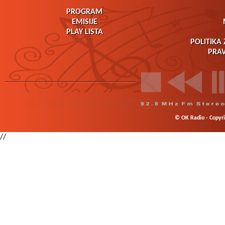
PROGRAM
EMISIJE
PLAY LISTA
POLITIKA 
PRAV
© OK Radio - Copyrig
//