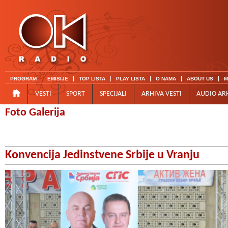
PROGRAM
EMISIJE
TOP LISTA
PLAY LISTA
O NAMA
ABOUT US
M
VESTI
SPORT
SPECIJALI
ARHIVA VESTI
AUDIO AR
Foto Galerija
Konvencija Jedinstvene Srbije u Vranju