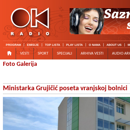
PROGRAM
EMISIJE
TOP LISTA
PLAY LISTA
O NAMA
ABOUT US
M
VESTI
SPORT
SPECIJALI
ARHIVA VESTI
AUDIO AR
Foto Galerija
Ministarka Grujičić poseta vranjskoj bolnici