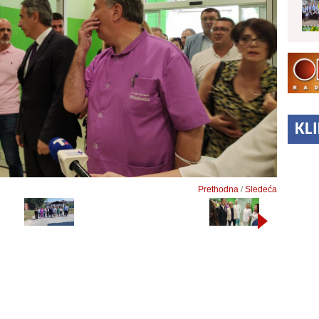
KL
Prethodna
/
Sledeća