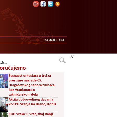
7.8.2026. - 4:45
//
oručujemo
Šesnaest orkestara u trci za
prestižne nagrade 65.
Dragačevskog sabora trubača:
Bez Vranjanaca u
takmičarskom delu
Akcija dobrovoljnog davanja
krvi PU Vranje na Besnoj Kobili
KUD Vrelac u Vranjskoj Banji