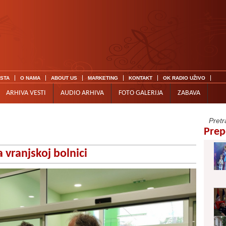
ISTA
O NAMA
ABOUT US
MARKETING
KONTAKT
OK RADIO UŽIVO
ARHIVA VESTI
AUDIO ARHIVA
FOTO GALERIJA
ZABAVA
Prep
 vranjskoj bolnici