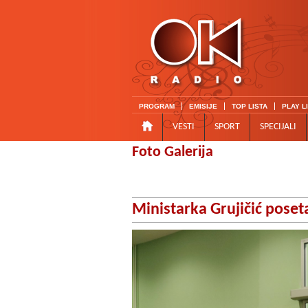
PROGRAM
EMISIJE
TOP LISTA
PLAY L
VESTI
SPORT
SPECIJALI
Foto Galerija
Ministarka Grujičić poseta