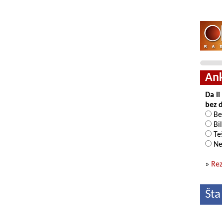
An
Da l
bez 
Be
Bil
Teš
Ne
»
Rez
Šta