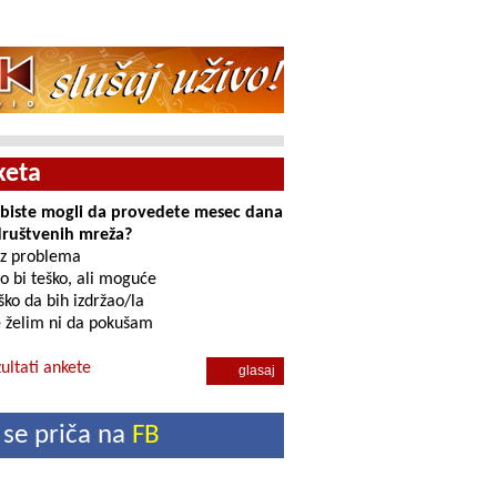
keta
i biste mogli da provedete mesec dana
društvenih mreža?
z problema
o bi teško, ali moguće
ko da bih izdržao/la
 želim ni da pokušam
ultati ankete
 se priča na
FB