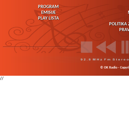
PROGRAM
EMISIJE
PLAY LISTA
POLITIKA 
PRAV
© OK Radio - Copyrig
//