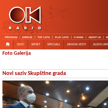
PROGRAM
EMISIJE
TOP LISTA
PLAY LISTA
O NAMA
ABOUT US
M
VESTI
SPORT
SPECIJALI
ARHIVA VESTI
AUDIO AR
Foto Galerija
Novi saziv Skupštine grada