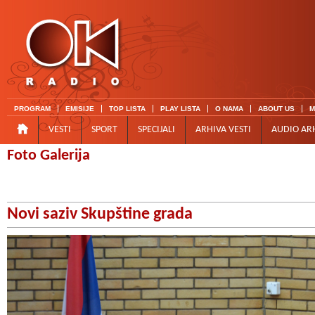
PROGRAM
EMISIJE
TOP LISTA
PLAY LISTA
O NAMA
ABOUT US
M
VESTI
SPORT
SPECIJALI
ARHIVA VESTI
AUDIO AR
Foto Galerija
Novi saziv Skupštine grada