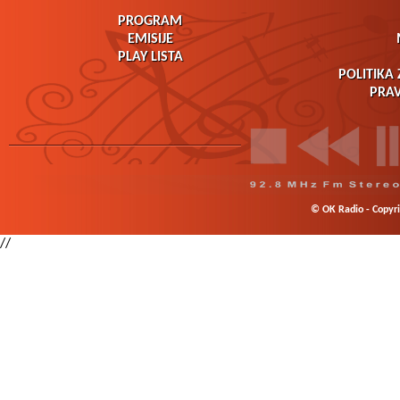
PROGRAM
EMISIJE
PLAY LISTA
POLITIKA 
PRAV
© OK Radio - Copyrig
//