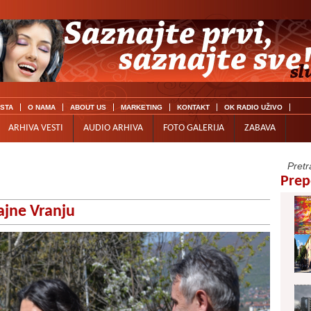
ISTA
O NAMA
ABOUT US
MARKETING
KONTAKT
OK RADIO UŽIVO
ARHIVA VESTI
AUDIO ARHIVA
FOTO GALERIJA
ZABAVA
Prep
jne Vranju