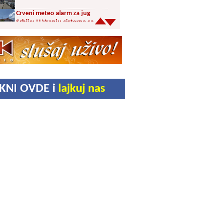
Crveni meteo alarm za jug
Srbije: U Vranju cisterna sa
pijaćom vodom u centru
Šesnaest orkestara u trci za
prestižne nagrade 65.
Dragačevskog sabora trubača:
Bez Vranjanaca u
takmičarskom delu
Akcija dobrovoljnog davanja
IKNI OVDE i
lajkuj nas
krvi PU Vranje na Besnoj Kobili
KUD Vrelac u Vranjskoj Banji
domaćin Međunarodnog
festivala folklora
Za poljoprivrednike 5,8 miliona
dinara iz budžeta Vranja
Svetska nedelja dojenja –
Dojenje najbolji početak
života. Osnažimo ono što je
provereno najbolje
Akcija dobrovoljnog davanja
krvi u četvrtak u Vranju