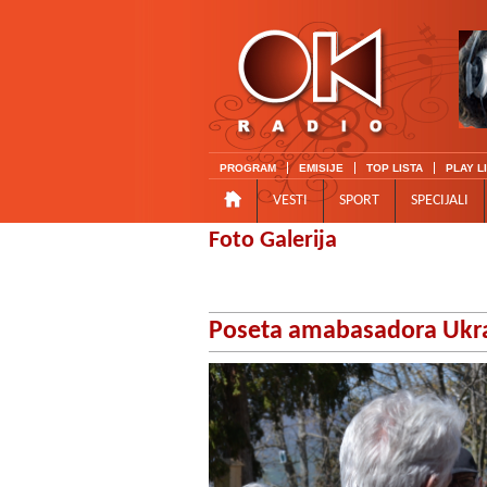
PROGRAM
EMISIJE
TOP LISTA
PLAY L
VESTI
SPORT
SPECIJALI
Foto Galerija
Poseta amabasadora Ukra