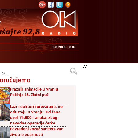
8.8.2026. - 8:37
//
oručujemo
Praznik animacije u Vranju:
Počinje 16. Zlatni puž
Lažni doktori i prevaranti, ne
odustaju u Vranju: Od žene
uzeli 75.000 franaka, zbog
navodne operacije ćerke
Povređeni vozač saniteta van
životne opasnosti