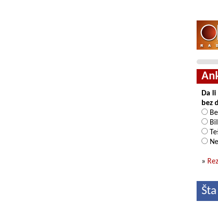
An
Da l
bez 
Be
Bil
Teš
Ne
»
Rez
Šta