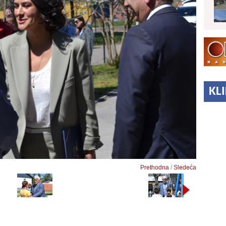
KL
Prethodna
/
Sledeća