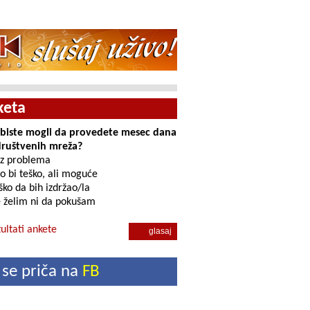
keta
i biste mogli da provedete mesec dana
društvenih mreža?
z problema
o bi teško, ali moguće
ko da bih izdržao/la
 želim ni da pokušam
ultati ankete
 se priča na
FB