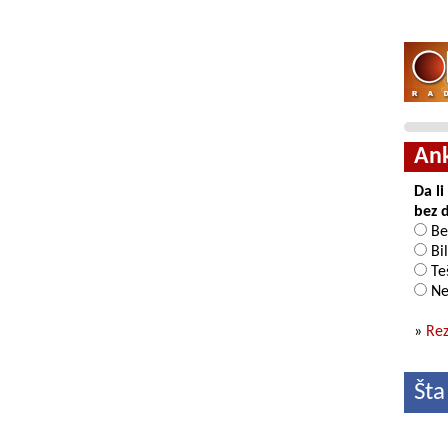
An
Da l
bez 
Be
Bil
Teš
Ne
»
Rez
Šta