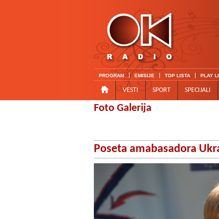
PROGRAM
EMISIJE
TOP LISTA
PLAY L
VESTI
SPORT
SPECIJALI
Foto Galerija
Poseta amabasadora Ukra