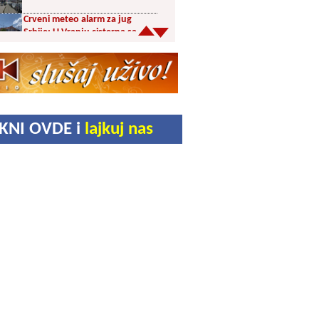
Crveni meteo alarm za jug
Srbije: U Vranju cisterna sa
pijaćom vodom u centru
Šesnaest orkestara u trci za
prestižne nagrade 65.
Dragačevskog sabora trubača:
Bez Vranjanaca u
takmičarskom delu
Akcija dobrovoljnog davanja
IKNI OVDE i
lajkuj nas
krvi PU Vranje na Besnoj Kobili
KUD Vrelac u Vranjskoj Banji
domaćin Međunarodnog
festivala folklora
Za poljoprivrednike 5,8 miliona
dinara iz budžeta Vranja
Svetska nedelja dojenja –
Dojenje najbolji početak
života. Osnažimo ono što je
provereno najbolje
Akcija dobrovoljnog davanja
krvi u četvrtak u Vranju