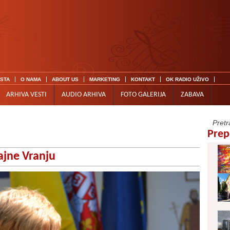
ISTA
O NAMA
ABOUT US
MARKETING
KONTAKT
OK RADIO UŽIVO
ARHIVA VESTI
AUDIO ARHIVA
FOTO GALERIJA
ZABAVA
Prep
jne Vranju