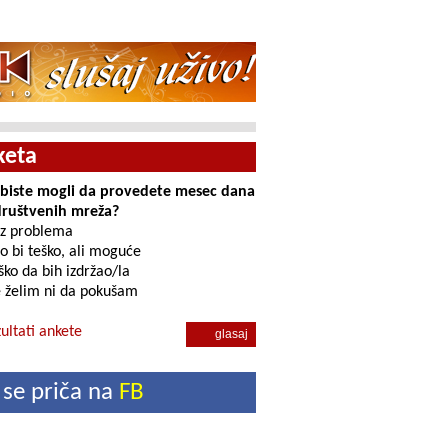
keta
i biste mogli da provedete mesec dana
društvenih mreža?
z problema
o bi teško, ali moguće
ko da bih izdržao/la
 želim ni da pokušam
ultati ankete
 se priča na
FB