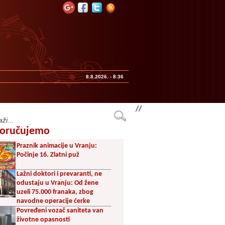
8.8.2026. - 8:36
//
oručujemo
Praznik animacije u Vranju:
Počinje 16. Zlatni puž
Lažni doktori i prevaranti, ne
odustaju u Vranju: Od žene
uzeli 75.000 franaka, zbog
navodne operacije ćerke
Povređeni vozač saniteta van
životne opasnosti