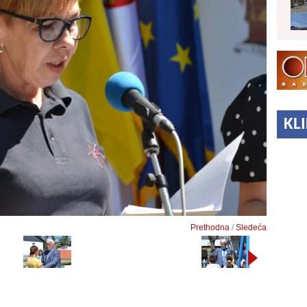
KL
Prethodna
/
Sledeća