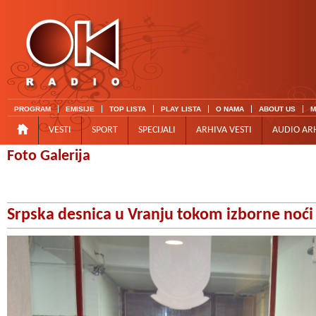
PROGRAM
EMISIJE
TOP LISTA
PLAY LISTA
O NAMA
ABOUT US
M
VESTI
SPORT
SPECIJALI
ARHIVA VESTI
AUDIO AR
Foto Galerija
Srpska desnica u Vranju tokom izborne noći