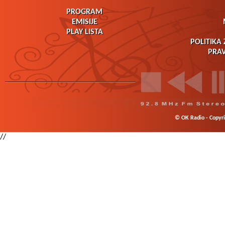
PROGRAM
EMISIJE
PLAY LISTA
POLITIKA 
PRAV
© OK Radio - Copyrig
//