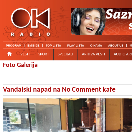
PROGRAM
EMISIJE
TOP LISTA
PLAY LISTA
O NAMA
ABOUT US
M
VESTI
SPORT
SPECIJALI
ARHIVA VESTI
AUDIO AR
Foto Galerija
Vandalski napad na No Comment kafe