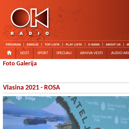
PROGRAM
EMISIJE
TOP LISTA
PLAY LISTA
O NAMA
ABOUT US
M
VESTI
SPORT
SPECIJALI
ARHIVA VESTI
AUDIO AR
Foto Galerija
Vlasina 2021 - ROSA