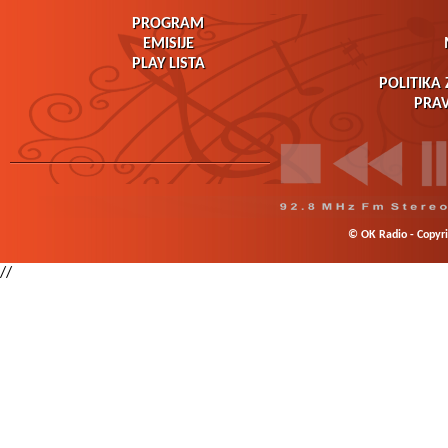
PROGRAM
EMISIJE
PLAY LISTA
POLITIKA 
PRAV
© OK Radio - Copyrig
//