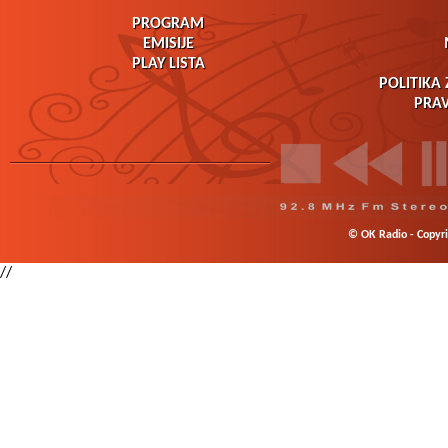
PROGRAM
EMISIJE
PLAY LISTA
POLITIKA 
PRAV
© OK Radio - Copyrig
//