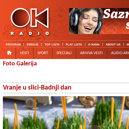
PROGRAM
EMISIJE
TOP LISTA
PLAY LISTA
O NAMA
ABOUT US
M
VESTI
SPORT
SPECIJALI
ARHIVA VESTI
AUDIO AR
Foto Galerija
Vranje u slici-Badnji dan