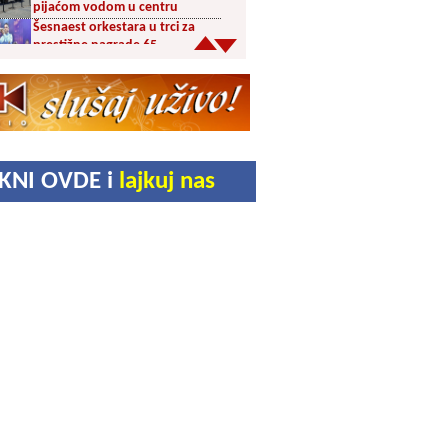
pijaćom vodom u centru
Šesnaest orkestara u trci za
prestižne nagrade 65.
Dragačevskog sabora trubača:
Bez Vranjanaca u
takmičarskom delu
Akcija dobrovoljnog davanja
krvi PU Vranje na Besnoj Kobili
KUD Vrelac u Vranjskoj Banji
IKNI OVDE i
lajkuj nas
domaćin Međunarodnog
festivala folklora
Za poljoprivrednike 5,8 miliona
dinara iz budžeta Vranja
Svetska nedelja dojenja –
Dojenje najbolji početak
života. Osnažimo ono što je
provereno najbolje
Akcija dobrovoljnog davanja
krvi u četvrtak u Vranju
Ukrao novac iz crkve: Policija
brzo reagovala