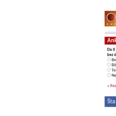
An
Da l
bez 
Be
Bil
Teš
Ne
»
Rez
Šta