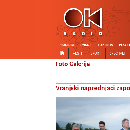
PROGRAM
EMISIJE
TOP LISTA
PLAY L
VESTI
SPORT
SPECIJALI
Foto Galerija
Vranjski naprednjaci zap