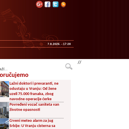
7.8.2026. - 17:28
//
oručujemo
Lažni doktori i prevaranti, ne
odustaju u Vranju: Od žene
uzeli 75.000 franaka, zbog
navodne operacije ćerke
Povređeni vozač saniteta van
životne opasnosti
Crveni meteo alarm za jug
Srbije: U Vranju cisterna sa