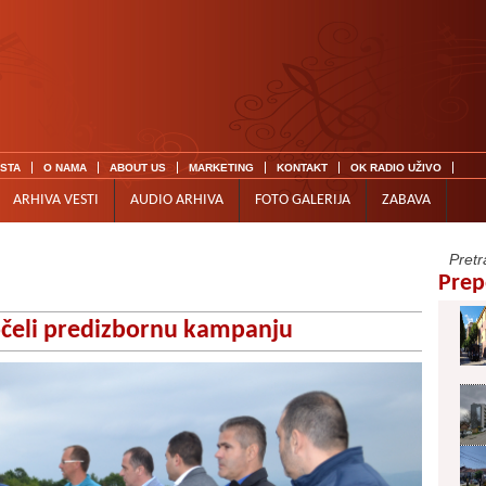
ISTA
O NAMA
ABOUT US
MARKETING
KONTAKT
OK RADIO UŽIVO
ARHIVA VESTI
AUDIO ARHIVA
FOTO GALERIJA
ZABAVA
Prep
očeli predizbornu kampanju