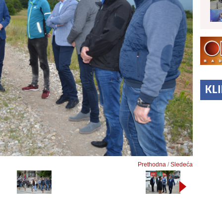
KL
Prethodna
/
Sledeća