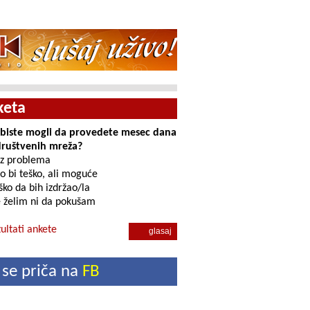
keta
i biste mogli da provedete mesec dana
društvenih mreža?
z problema
o bi teško, ali moguće
ko da bih izdržao/la
 želim ni da pokušam
ultati ankete
 se priča na
FB