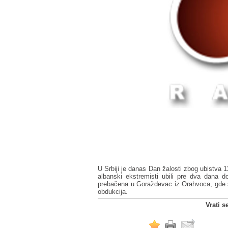
U Srbiji je danas Dan žalosti zbog ubistva 1
albanski ekstremisti ubili pre dva dana 
prebačena u Goraždevac iz Orahvoca, gde su
obdukcija.
Vrati s