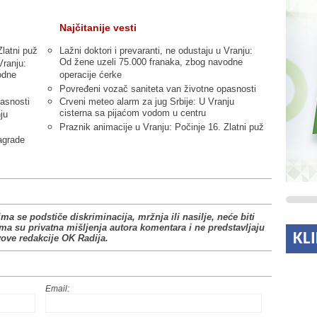
Najčitanije vesti
Zlatni puž
Lažni doktori i prevaranti, ne odustaju u Vranju:
Od žene uzeli 75.000 franaka, zbog navodne
Vranju:
odne
operacije ćerke
Povređeni vozač saniteta van životne opasnosti
asnosti
Crveni meteo alarm za jug Srbije: U Vranju
cisterna sa pijaćom vodom u centru
ju
Praznik animacije u Vranju: Počinje 16. Zlatni puž
agrade
ima se podstiče diskriminacija, mržnja ili nasilje, neće biti
ima su privatna mišljenja autora komentara i ne predstavljaju
KL
vove redakcije OK Radija.
Email: