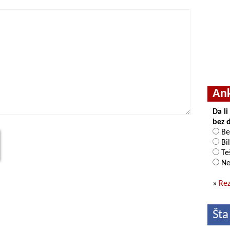
An
Da l
bez 
Be
Bil
Teš
Ne
»
Rez
Šta