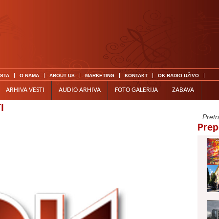
ISTA
O NAMA
ABOUT US
MARKETING
KONTAKT
OK RADIO UŽIVO
ARHIVA VESTI
AUDIO ARHIVA
FOTO GALERIJA
ZABAVA
I
Prep