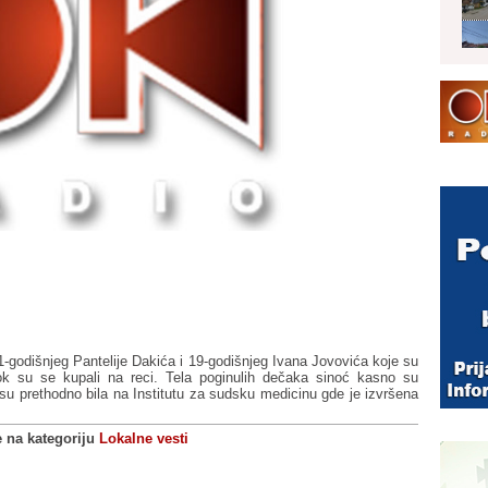
1-godišnjeg Pantelije Dakića i 19-godišnjeg Ivana Jovovića koje su
dok su se kupali na reci. Tela poginulih dečaka sinoć kasno su
 prethodno bila na Institutu za sudsku medicinu gde je izvršena
e na kategoriju
Lokalne vesti