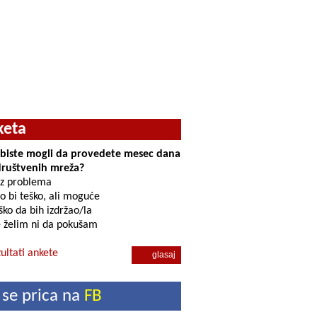
keta
i biste mogli da provedete mesec dana
društvenih mreža?
z problema
o bi teško, ali moguće
ko da bih izdržao/la
 želim ni da pokušam
ultati ankete
 se prica na
FB