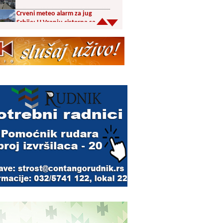
Crveni meteo alarm za jug
Srbije: U Vranju cisterna sa
pijaćom vodom u centru
Šesnaest orkestara u trci za
prestižne nagrade 65.
Dragačevskog sabora trubača:
Bez Vranjanaca u
takmičarskom delu
Akcija dobrovoljnog davanja
krvi PU Vranje na Besnoj Kobili
KUD Vrelac u Vranjskoj Banji
domaćin Međunarodnog
festivala folklora
Za poljoprivrednike 5,8 miliona
dinara iz budžeta Vranja
Svetska nedelja dojenja –
Dojenje najbolji početak
života. Osnažimo ono što je
provereno najbolje
Akcija dobrovoljnog davanja
krvi u četvrtak u Vranju