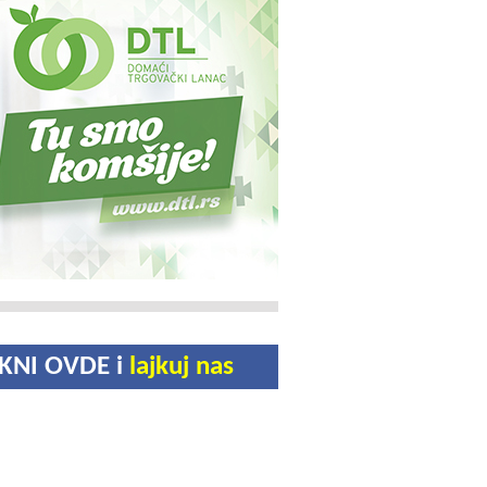
IKNI OVDE i
lajkuj nas