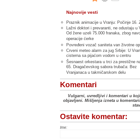
Najnovije vesti
Praznik animacije u Vranju: Počinje 16. 
Lažni doktori i prevaranti, ne odustaju u 
Od žene uzeli 75.000 franaka, zbog nav
operacije ćerke
Povređeni vozač saniteta van životne op
Crveni meteo alarm za jug Srbije: U Vran
cisterna sa pijaćom vodom u centru
Šesnaest orkestara u trci za prestižne n
65. Dragačevskog sabora trubača: Bez
Vranjanaca u takmičarskom delu
Komentari
Vulgarni, uvredljivi i komentari u koj
objavljeni. Mišljenja izneta u komentar
sta
Ostavite komentar:
Ime: