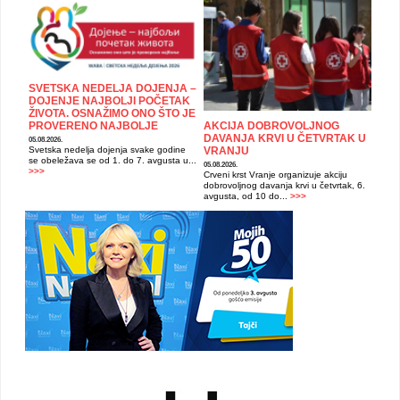
SVETSKA NEDELJA DOJENJA –
DOJENJE NAJBOLJI POČETAK
ŽIVOTA. OSNAŽIMO ONO ŠTO JE
PROVERENO NAJBOLJE
AKCIJA DOBROVOLJNOG
DAVANJA KRVI U ČETVRTAK U
05.08.2026.
Svetska nedelja dojenja svake godine
VRANJU
se obeležava se od 1. do 7. avgusta u...
05.08.2026.
>>>
Crveni krst Vranje organizuje akciju
dobrovoljnog davanja krvi u četvrtak, 6.
avgusta, od 10 do...
>>>