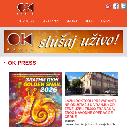
OK PRESS
Seks i grad
SPORT
BLOG
UŽIVO
OK PRESS
LAŽNI DOKTORI I PREVARANTI,
NE ODUSTAJU U VRANJU: OD
ŽENE UZELI 75.000 FRANAKA,
ZBOG NAVODNE OPERACIJE
ĆERKE
07.08.2026.
I nakon hapšenja i razotkrivanja lažnih