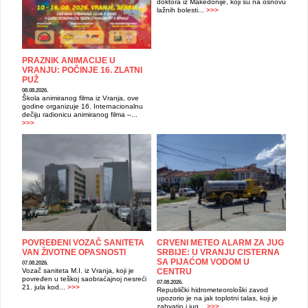
doktora iz Makedonije, koji su na osnovu
lažnih bolesti...
>>>
PRAZNIK ANIMACIJE U
VRANJU: POČINJE 16. ZLATNI
PUŽ
08.08.2026.
Škola animiranog filma iz Vranja, ove
godine organizuje 16. Internacionalnu
dečiju radionicu animiranog filma –...
>>>
POVREĐENI VOZAČ SANITETA
CRVENI METEO ALARM ZA JUG
VAN ŽIVOTNE OPASNOSTI
SRBIJE: U VRANJU CISTERNA
SA PIJAĆOM VODOM U
07.08.2026.
Vozač saniteta M.I. iz Vranja, koji je
CENTRU
povređen u teškoj saobraćajnoj nesreći
07.08.2026.
21. jula kod...
>>>
Republički hidrometeorološki zavod
upozorio je na jak toplotni talas, koji je
zahvatio i jug...
>>>