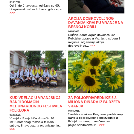
06.08.2026.
Od 7. do 9. avgusta, održava se 65.
Dragačevski sabor trubača, gde će po...
>>>
AKCIJA DOBROVOLJNOG
DAVANJA KRVI PU VRANJE NA
BESNOJ KOBILI
06.08.2026.
Društvo dobrovoljnih davalaca krvi
Policijske uprave u Vranju, u subotu 8.
avgusta, organizuje akciju
dobrovoljnog...
>>>
KUD VRELAC U VRANJSKOJ
ZA POLJOPRIVREDNIKE 5,8
BANJI DOMAĆIN
MILIONA DINARA IZ BUDŽETA
MEĐUNARODNOG FESTIVALA
VRANJA
FOLKLORA
05.08.2026.
Sredstva u okviru Programa podsticanja
05.08.2026.
razvoja poljoprivredne proizvodnje u
Vranjska Banja biće domaćin 10.
Pčinjskom okrugu, uručena su
Međunarodnog festivala folklora u
poljoprivrednicima iz...
>>>
subotu, 8. avgusta, a organizator je...
>>>