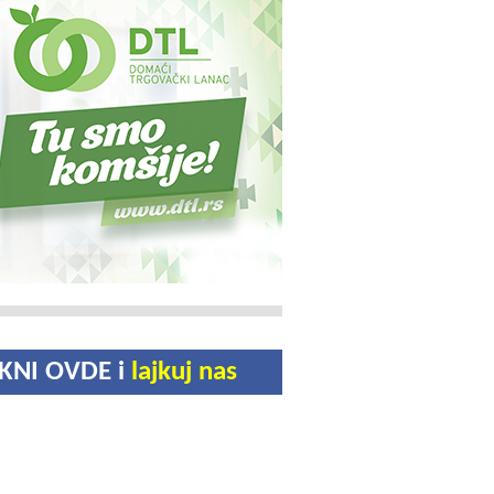
IKNI OVDE i
lajkuj nas