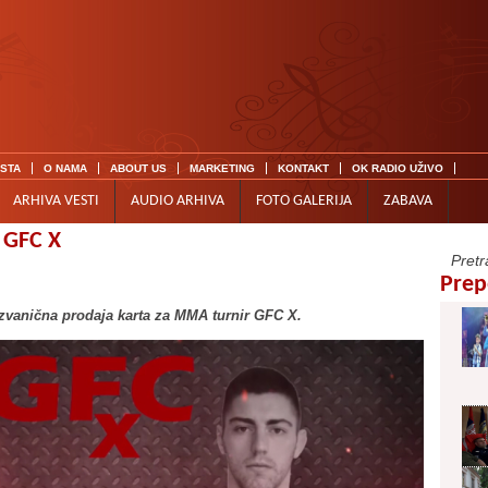
ISTA
O NAMA
ABOUT US
MARKETING
KONTAKT
OK RADIO UŽIVO
ARHIVA VESTI
AUDIO ARHIVA
FOTO GALERIJA
ZABAVA
 GFC X
Prep
 zvanična prodaja karta za MMA turnir GFC X.