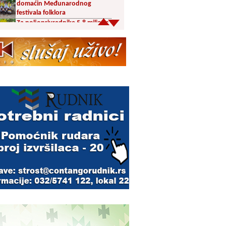
domaćin Međunarodnog
festivala folklora
Za poljoprivrednike 5,8 miliona
dinara iz budžeta Vranja
Svetska nedelja dojenja –
Dojenje najbolji početak
života. Osnažimo ono što je
provereno najbolje
Akcija dobrovoljnog davanja
krvi u četvrtak u Vranju
Ukrao novac iz crkve: Policija
brzo reagovala
Karađorđevići po povratku iz
Grčke posetili manastir Svetog
Stefana u Gornjem Žapskom
kod Vranja (FOTO)
Divlja borovnica “na malo” i do
10 evra
Pravoslavci danas obeležavaju
Blagu Mariju