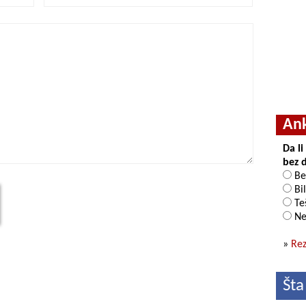
An
Da l
bez 
Be
Bil
Teš
Ne
»
Rez
Šta