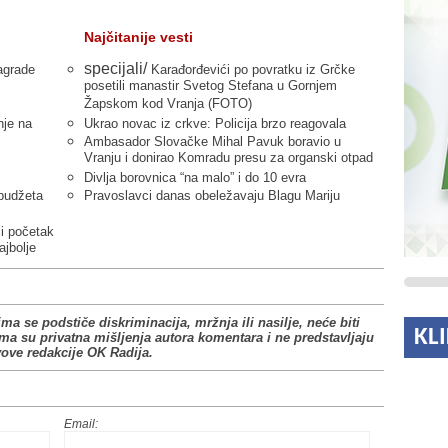
Najčitanije vesti
specijali/
agrade
Karađorđevići po povratku iz Grčke
posetili manastir Svetog Stefana u Gornjem
Žapskom kod Vranja (FOTO)
nje na
Ukrao novac iz crkve: Policija brzo reagovala
Ambasador Slovačke Mihal Pavuk boravio u
Vranju i donirao Komradu presu za organski otpad
Divlja borovnica “na malo” i do 10 evra
 budžeta
Pravoslavci danas obeležavaju Blagu Mariju
ji početak
ajbolje
ima se podstiče diskriminacija, mržnja ili nasilje, neće biti
KL
ima su privatna mišljenja autora komentara i ne predstavljaju
vove redakcije OK Radija.
Email: