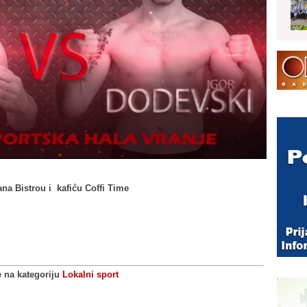
ana Bistrou i kafiću Coffi Time
e na kategoriju
Lokalni sport