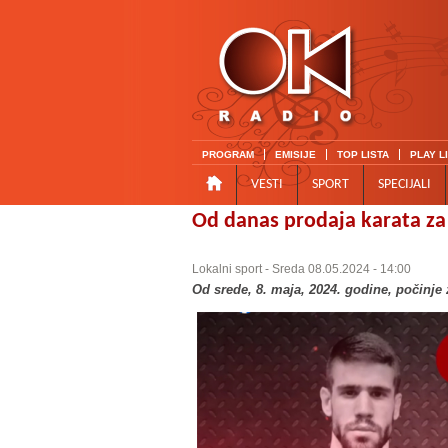
PROGRAM
EMISIJE
TOP LISTA
PLAY L
VESTI
SPORT
SPECIJALI
Od danas prodaja karata za
Lokalni sport
- Sreda 08.05.2024 - 14:00
Od srede, 8. maja, 2024. godine, počinje