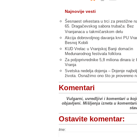
Najnovije vesti
Šesnaest orkestara u trci za prestižne n
65. Dragačevskog sabora trubača: Bez
Vranjanaca u takmičarskom delu
Akcija dobrovoljnog davanja krvi PU Vra
Besnoj Kobili
KUD Vrelac u Vranjskoj Banji domaćin
Međunarodnog festivala folklora
Za poljoprivrednike 5,8 miliona dinara iz
Vranja
Svetska nedelja dojenja – Dojenje najbol
života. Osnažimo ono što je provereno n
Komentari
Vulgarni, uvredljivi i komentari u koj
objavljeni. Mišljenja izneta u komentar
sta
Ostavite komentar:
Ime: