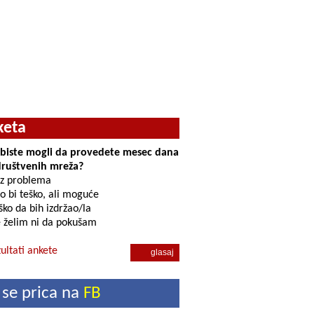
keta
i biste mogli da provedete mesec dana
društvenih mreža?
z problema
o bi teško, ali moguće
ko da bih izdržao/la
 želim ni da pokušam
ultati ankete
 se prica na
FB