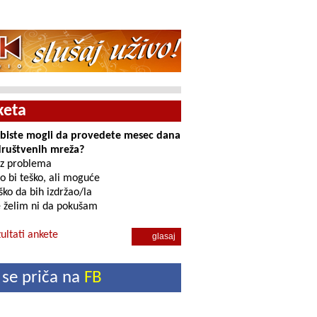
keta
i biste mogli da provedete mesec dana
društvenih mreža?
z problema
o bi teško, ali moguće
ko da bih izdržao/la
 želim ni da pokušam
ultati ankete
 se priča na
FB