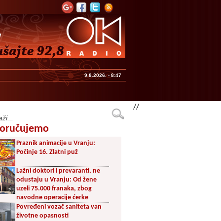
9.8.2026. - 8:47
//
oručujemo
Praznik animacije u Vranju:
Počinje 16. Zlatni puž
Lažni doktori i prevaranti, ne
odustaju u Vranju: Od žene
uzeli 75.000 franaka, zbog
navodne operacije ćerke
Povređeni vozač saniteta van
životne opasnosti