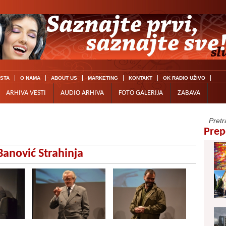
ISTA
O NAMA
ABOUT US
MARKETING
KONTAKT
OK RADIO UŽIVO
ARHIVA VESTI
AUDIO ARHIVA
FOTO GALERIJA
ZABAVA
Prep
Banović Strahinja