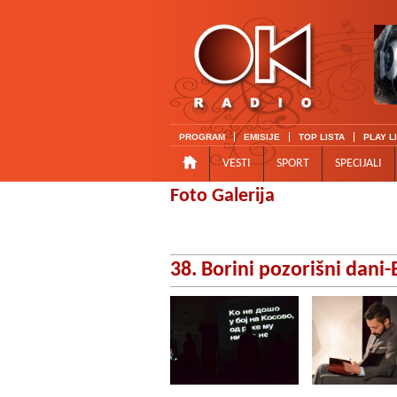
PROGRAM
EMISIJE
TOP LISTA
PLAY L
VESTI
SPORT
SPECIJALI
Foto Galerija
38. Borini pozorišni dani-