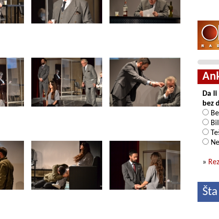
An
Da l
bez 
Be
Bil
Teš
Ne
»
Rez
Šta