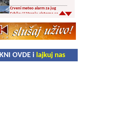
Crveni meteo alarm za jug
Srbije: U Vranju cisterna sa
pijaćom vodom u centru
Šesnaest orkestara u trci za
prestižne nagrade 65.
Dragačevskog sabora trubača:
Bez Vranjanaca u
takmičarskom delu
Akcija dobrovoljnog davanja
IKNI OVDE i
lajkuj nas
krvi PU Vranje na Besnoj Kobili
KUD Vrelac u Vranjskoj Banji
domaćin Međunarodnog
festivala folklora
Za poljoprivrednike 5,8 miliona
dinara iz budžeta Vranja
Svetska nedelja dojenja –
Dojenje najbolji početak
života. Osnažimo ono što je
provereno najbolje
Akcija dobrovoljnog davanja
krvi u četvrtak u Vranju