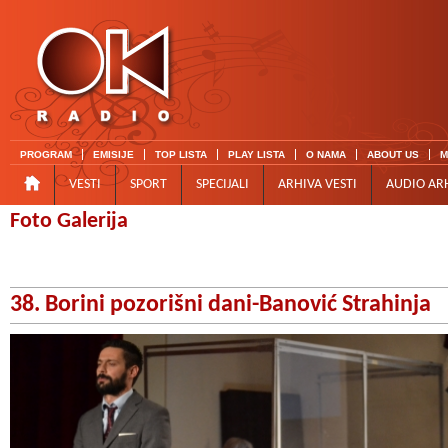
PROGRAM
EMISIJE
TOP LISTA
PLAY LISTA
O NAMA
ABOUT US
M
VESTI
SPORT
SPECIJALI
ARHIVA VESTI
AUDIO AR
Foto Galerija
38. Borini pozorišni dani-Banović Strahinja