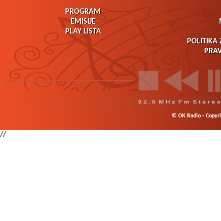
PROGRAM
EMISIJE
PLAY LISTA
POLITIKA 
PRAV
© OK Radio - Copyrig
//