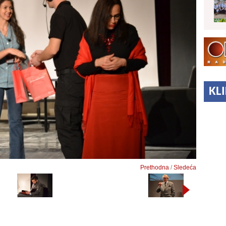
KL
Prethodna
/
Sledeća