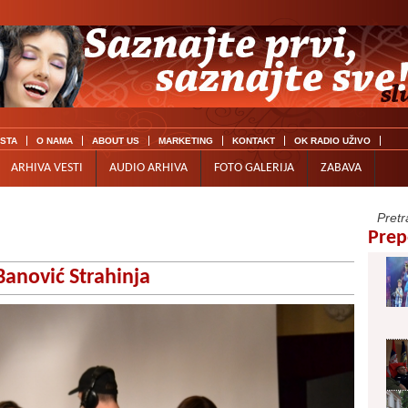
ISTA
O NAMA
ABOUT US
MARKETING
KONTAKT
OK RADIO UŽIVO
ARHIVA VESTI
AUDIO ARHIVA
FOTO GALERIJA
ZABAVA
Prep
Banović Strahinja