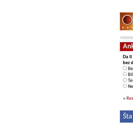
An
Da l
bez 
Be
Bil
Teš
Ne
»
Rez
Šta