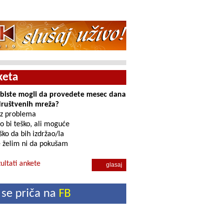
keta
i biste mogli da provedete mesec dana
društvenih mreža?
z problema
o bi teško, ali moguće
ko da bih izdržao/la
 želim ni da pokušam
ultati ankete
 se priča na
FB