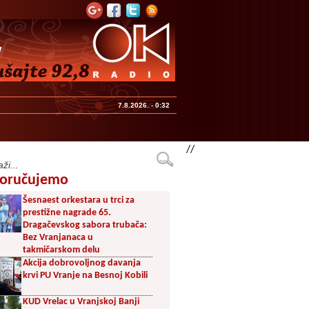
7.8.2026. - 0:32
//
oručujemo
Šesnaest orkestara u trci za
prestižne nagrade 65.
Dragačevskog sabora trubača:
Bez Vranjanaca u
takmičarskom delu
Akcija dobrovoljnog davanja
krvi PU Vranje na Besnoj Kobili
KUD Vrelac u Vranjskoj Banji