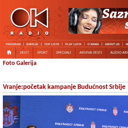
PROGRAM
EMISIJE
TOP LISTA
PLAY LISTA
O NAMA
ABOUT US
M
VESTI
SPORT
SPECIJALI
ARHIVA VESTI
AUDIO AR
Foto Galerija
Vranje:početak kampanje Budućnost Srbije