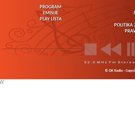
PROGRAM
EMISIJE
PLAY LISTA
POLITIKA 
PRAV
© OK Radio - Copyrig
//