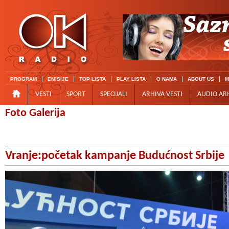
PROGRAM
EMISIJE
TOP LISTA
PLAY LISTA
O NAMA
ABOUT US
M
VESTI
SPORT
SPECIJALI
ARHIVA VESTI
AUDIO AR
Foto Galerija
Vranje:početak kampanje Budućnost Srbije