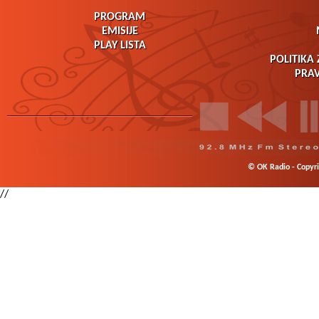
PROGRAM
EMISIJE
PLAY LISTA
POLITIKA 
PRAV
© OK Radio - Copyrig
//