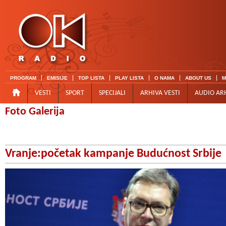
PROGRAM
EMISIJE
TOP LISTA
PLAY LISTA
O NAMA
ABOUT US
M
VESTI
SPORT
SPECIJALI
ARHIVA VESTI
AUDIO AR
Foto Galerija
Vranje:početak kampanje Budućnost Srbije