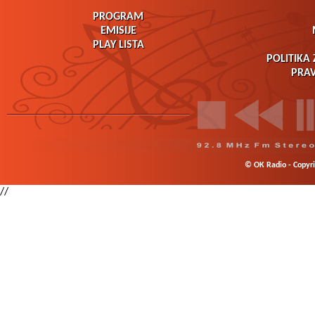
PROGRAM
EMISIJE
PLAY LISTA
POLITIKA 
PRAV
© OK Radio - Copyrig
//