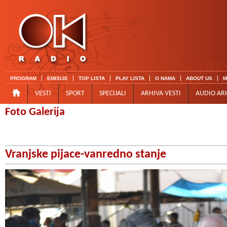
PROGRAM
EMISIJE
TOP LISTA
PLAY LISTA
O NAMA
ABOUT US
M
VESTI
SPORT
SPECIJALI
ARHIVA VESTI
AUDIO AR
Foto Galerija
Vranjske pijace-vanredno stanje