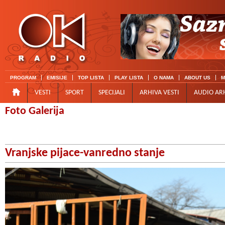
PROGRAM
EMISIJE
TOP LISTA
PLAY LISTA
O NAMA
ABOUT US
M
VESTI
SPORT
SPECIJALI
ARHIVA VESTI
AUDIO AR
Foto Galerija
Vranjske pijace-vanredno stanje