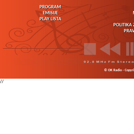
PROGRAM
EMISIJE
PLAY LISTA
POLITIKA 
PRAV
© OK Radio - Copyrig
//