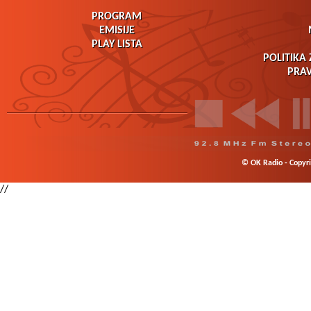
PROGRAM
EMISIJE
PLAY LISTA
POLITIKA 
PRAV
© OK Radio - Copyrig
//