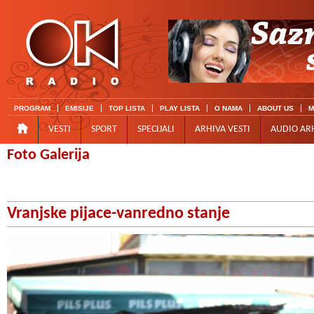
PROGRAM
EMISIJE
TOP LISTA
PLAY LISTA
O NAMA
ABOUT US
M
VESTI
SPORT
SPECIJALI
ARHIVA VESTI
AUDIO AR
Foto Galerija
Vranjske pijace-vanredno stanje